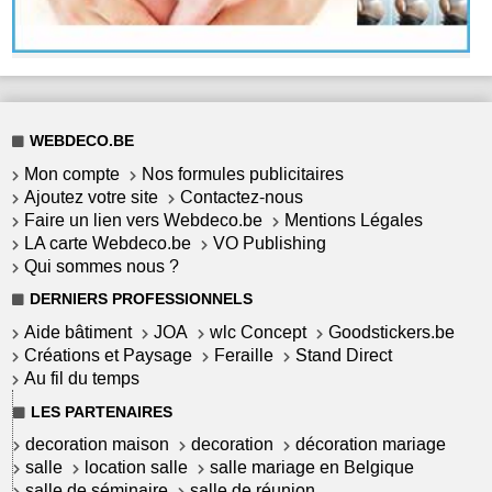
WEBDECO.BE
Mon compte
Nos formules publicitaires
Ajoutez votre site
Contactez-nous
Faire un lien vers Webdeco.be
Mentions Légales
LA carte Webdeco.be
VO Publishing
Qui sommes nous ?
DERNIERS PROFESSIONNELS
Aide bâtiment
JOA
wlc Concept
Goodstickers.be
Créations et Paysage
Feraille
Stand Direct
Au fil du temps
LES PARTENAIRES
decoration maison
decoration
décoration mariage
salle
location salle
salle mariage en Belgique
salle de séminaire
salle de réunion