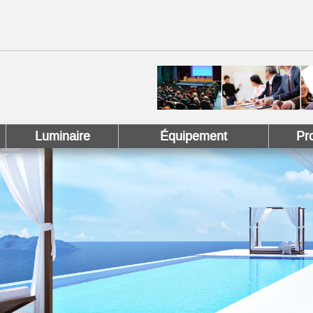
 !
 Pinterest !
Luminaire
Équipement
Pr