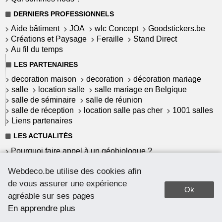
DERNIERS PROFESSIONNELS
Aide bâtiment
JOA
wlc Concept
Goodstickers.be
Créations et Paysage
Feraille
Stand Direct
Au fil du temps
LES PARTENAIRES
decoration maison
decoration
décoration mariage
salle
location salle
salle mariage en Belgique
salle de séminaire
salle de réunion
salle de réception
location salle pas cher
1001 salles
Liens partenaires
LES ACTUALITÉS
Pourquoi faire appel à un géobiologue ?
Commet garantir une installation solaire à haut
Webdeco.be utilise des cookies afin
rendement ?
Le Mortex : un revêtement belge
de vous assurer une expérience
Ok
Pourquoi choisir du parquet massif ?
agréable sur ses pages
Comment teinter votre parquet ?
En apprendre plus
Quel parquet pour quelle pièce ?