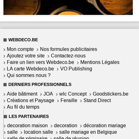
WEBDECO.BE
Mon compte
Nos formules publicitaires
Ajoutez votre site
Contactez-nous
Faire un lien vers Webdeco.be
Mentions Légales
LA carte Webdeco.be
VO Publishing
Qui sommes nous ?
DERNIERS PROFESSIONNELS
Aide bâtiment
JOA
wlc Concept
Goodstickers.be
Créations et Paysage
Feraille
Stand Direct
Au fil du temps
LES PARTENAIRES
decoration maison
decoration
décoration mariage
salle
location salle
salle mariage en Belgique
salle de séminaire
salle de réunion