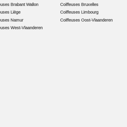
euses Brabant Wallon
Coiffeuses Bruxelles
euses Liège
Coiffeuses Limbourg
euses Namur
Coiffeuses Oost-Vlaanderen
euses West-Vlaanderen