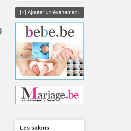
[+] Ajouter un évènement
Les salons