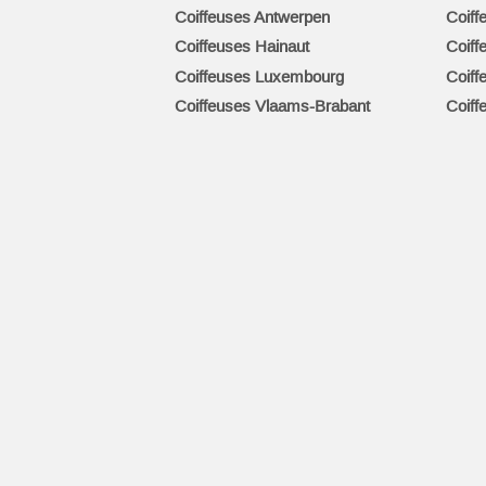
Coiffeuses Antwerpen
Coiff
Coiffeuses Hainaut
Coiff
Coiffeuses Luxembourg
Coiff
Coiffeuses Vlaams-Brabant
Coiff