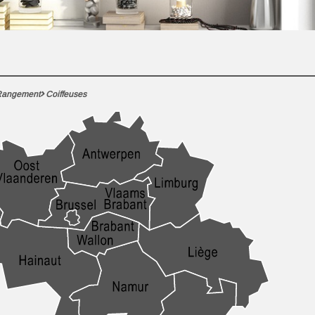
angement
Coiffeuses