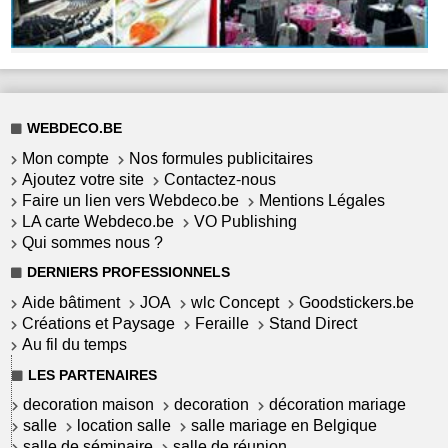
WEBDECO.BE
Mon compte
Nos formules publicitaires
Ajoutez votre site
Contactez-nous
Faire un lien vers Webdeco.be
Mentions Légales
LA carte Webdeco.be
VO Publishing
Qui sommes nous ?
DERNIERS PROFESSIONNELS
Aide bâtiment
JOA
wlc Concept
Goodstickers.be
Créations et Paysage
Feraille
Stand Direct
Au fil du temps
LES PARTENAIRES
decoration maison
decoration
décoration mariage
salle
location salle
salle mariage en Belgique
salle de séminaire
salle de réunion