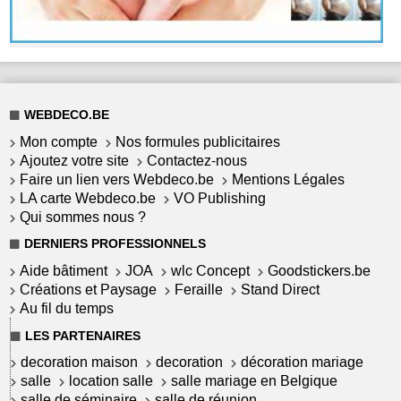
WEBDECO.BE
Mon compte
Nos formules publicitaires
Ajoutez votre site
Contactez-nous
Faire un lien vers Webdeco.be
Mentions Légales
LA carte Webdeco.be
VO Publishing
Qui sommes nous ?
DERNIERS PROFESSIONNELS
Aide bâtiment
JOA
wlc Concept
Goodstickers.be
Créations et Paysage
Feraille
Stand Direct
Au fil du temps
LES PARTENAIRES
decoration maison
decoration
décoration mariage
salle
location salle
salle mariage en Belgique
salle de séminaire
salle de réunion