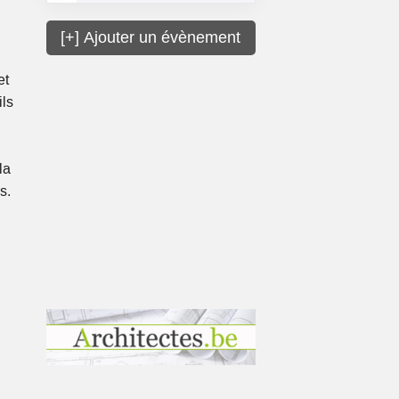
[+] Ajouter un évènement
et
ils
la
s.