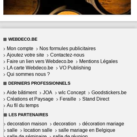
WEBDECO.BE
Mon compte
Nos formules publicitaires
Ajoutez votre site
Contactez-nous
Faire un lien vers Webdeco.be
Mentions Légales
LA carte Webdeco.be
VO Publishing
Qui sommes nous ?
DERNIERS PROFESSIONNELS
Aide bâtiment
JOA
wlc Concept
Goodstickers.be
Créations et Paysage
Feraille
Stand Direct
Au fil du temps
LES PARTENAIRES
decoration maison
decoration
décoration mariage
salle
location salle
salle mariage en Belgique
salle de séminaire
salle de réunion