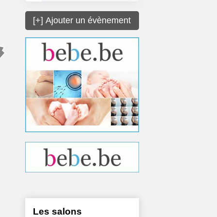
[+] Ajouter un évènement
Les salons