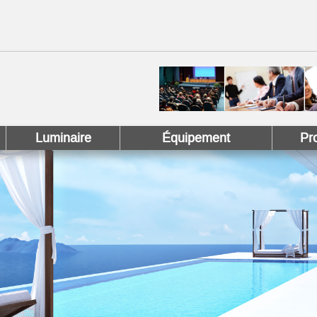
 !
 Pinterest !
Luminaire
Équipement
Pr