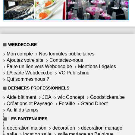
WEBDECO.BE
Mon compte
Nos formules publicitaires
Ajoutez votre site
Contactez-nous
Faire un lien vers Webdeco.be
Mentions Légales
LA carte Webdeco.be
VO Publishing
Qui sommes nous ?
DERNIERS PROFESSIONNELS
Aide bâtiment
JOA
wlc Concept
Goodstickers.be
Créations et Paysage
Feraille
Stand Direct
Au fil du temps
LES PARTENAIRES
decoration maison
decoration
décoration mariage
salle
location salle
salle mariage en Belgique