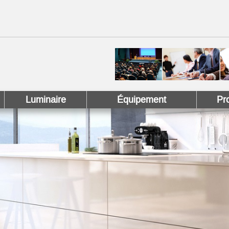
 !
 Pinterest !
Luminaire
Équipement
Pr