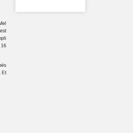
Mel
est
pli
 16
pés
 Et