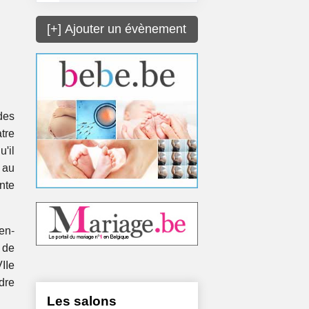
[+] Ajouter un évènement
des
tre
u'il
n au
nte
en-
 de
VIIe
ndre
Les salons