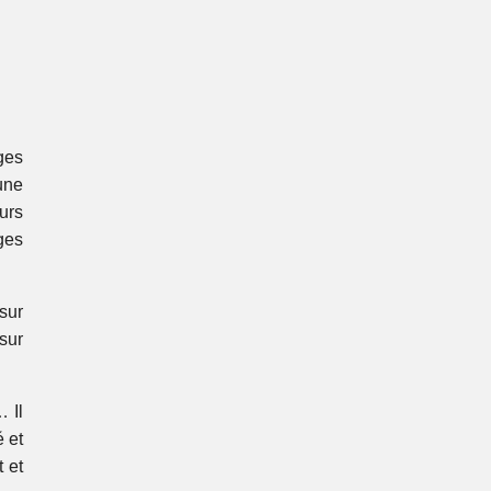
ges
une
urs
ges
 sur
 sur
 Il
 et
 et