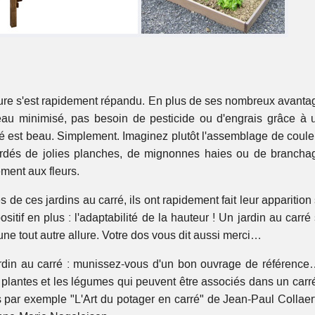
ture s'est rapidement répandu. En plus de ses nombreux avanta
'eau minimisé, pas besoin de pesticide ou d'engrais grâce à 
rré est beau. Simplement. Imaginez plutôt l'assemblage de coule
bordés de jolies planches, de mignonnes haies ou de brancha
ment aux fleurs.
 de ces jardins au carré, ils ont rapidement fait leur apparition
sitif en plus : l'adaptabilité de la hauteur ! Un jardin au carré
une tout autre allure. Votre dos vous dit aussi merci…
ardin au carré : munissez-vous d'un bon ouvrage de référence…
s plantes et les légumes qui peuvent être associés dans un carré
ns par exemple "L'Art du potager en carré" de Jean-Paul Collaert