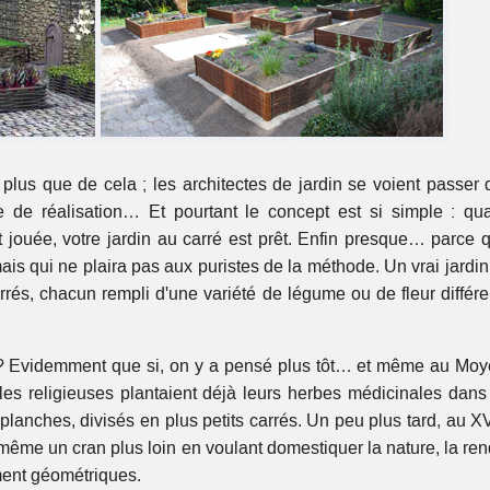
lus que de cela ; les architectes de jardin se voient passer 
de réalisation… Et pourtant le concept est si simple : qua
st jouée, votre jardin au carré est prêt. Enfin presque… parce q
mais qui ne plaira pas aux puristes de la méthode. Un vrai jardi
rrés, chacun rempli d'une variété de légume ou de fleur différe
 ? Evidemment que si, on y a pensé plus tôt… et même au Moy
 les religieuses plantaient déjà leurs herbes médicinales dans
 planches, divisés en plus petits carrés. Un peu plus tard, au X
nt même un cran plus loin en voulant domestiquer la nature, la re
ement géométriques.