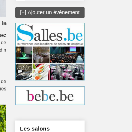
[+] Ajouter un évènement
uez
de
rdin
de
res
Les salons