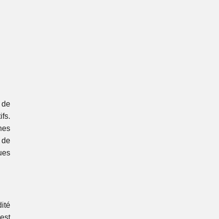
 de
fs.
nes
 de
ues
dité
est