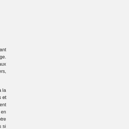
ant
ge.
aux
ers,
à la
s et
ent
 en
tre
 si