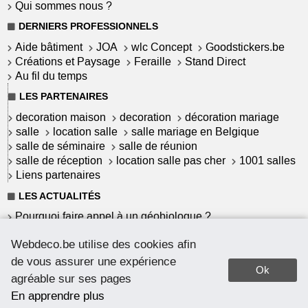
Qui sommes nous ?
DERNIERS PROFESSIONNELS
Aide bâtiment
JOA
wlc Concept
Goodstickers.be
Créations et Paysage
Feraille
Stand Direct
Au fil du temps
LES PARTENAIRES
decoration maison
decoration
décoration mariage
salle
location salle
salle mariage en Belgique
salle de séminaire
salle de réunion
salle de réception
location salle pas cher
1001 salles
Liens partenaires
LES ACTUALITÉS
Pourquoi faire appel à un géobiologue ?
Commet garantir une installation solaire à haut
Webdeco.be utilise des cookies afin
rendement ?
Le Mortex : un revêtement belge
de vous assurer une expérience
Ok
Pourquoi choisir du parquet massif ?
agréable sur ses pages
Comment teinter votre parquet ?
En apprendre plus
Quel parquet pour quelle pièce ?