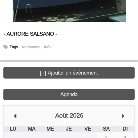
- AURORE SALSANO -
Tags :
tendances
,
idée
[+] Ajouter un évènement
Agenda
Août 2026
LU
MA
ME
JE
VE
SA
DI