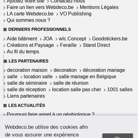
Ajoutez votre site
Contactez-nous
Faire un lien vers Webdeco.be
Mentions Légales
LA carte Webdeco.be
VO Publishing
Qui sommes nous ?
DERNIERS PROFESSIONNELS
Aide bâtiment
JOA
wlc Concept
Goodstickers.be
Créations et Paysage
Feraille
Stand Direct
Au fil du temps
LES PARTENAIRES
decoration maison
decoration
décoration mariage
salle
location salle
salle mariage en Belgique
salle de séminaire
salle de réunion
salle de réception
location salle pas cher
1001 salles
Liens partenaires
LES ACTUALITÉS
Pourquoi faire appel à un géobiologue ?
Commet garantir une installation solaire à haut
Webdeco.be utilise des cookies afin
rendement ?
Le Mortex : un revêtement belge
de vous assurer une expérience