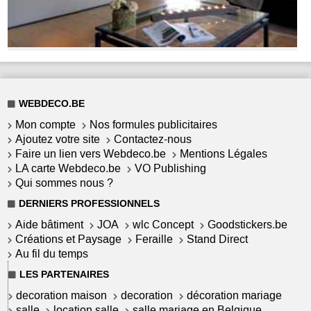
WEBDECO.BE
Mon compte
Nos formules publicitaires
Ajoutez votre site
Contactez-nous
Faire un lien vers Webdeco.be
Mentions Légales
LA carte Webdeco.be
VO Publishing
Qui sommes nous ?
DERNIERS PROFESSIONNELS
Aide bâtiment
JOA
wlc Concept
Goodstickers.be
Créations et Paysage
Feraille
Stand Direct
Au fil du temps
LES PARTENAIRES
decoration maison
decoration
décoration mariage
salle
location salle
salle mariage en Belgique