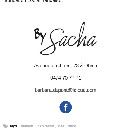
fabrication 100% française.
Avenue du 4 mai, 23 à Ohain
0474 70 77 71
barbara.dupont@icloud.com
Tags :
maison
,
inspiration
,
idée
,
deco