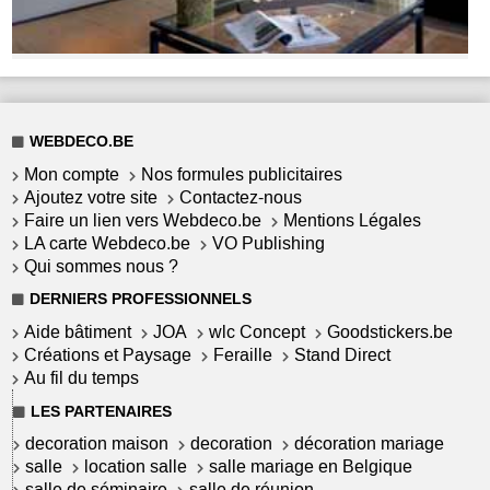
WEBDECO.BE
Mon compte
Nos formules publicitaires
Ajoutez votre site
Contactez-nous
Faire un lien vers Webdeco.be
Mentions Légales
LA carte Webdeco.be
VO Publishing
Qui sommes nous ?
DERNIERS PROFESSIONNELS
Aide bâtiment
JOA
wlc Concept
Goodstickers.be
Créations et Paysage
Feraille
Stand Direct
Au fil du temps
LES PARTENAIRES
decoration maison
decoration
décoration mariage
salle
location salle
salle mariage en Belgique
salle de séminaire
salle de réunion