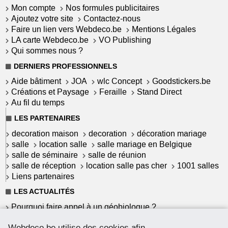
Mon compte
Nos formules publicitaires
Ajoutez votre site
Contactez-nous
Faire un lien vers Webdeco.be
Mentions Légales
LA carte Webdeco.be
VO Publishing
Qui sommes nous ?
DERNIERS PROFESSIONNELS
Aide bâtiment
JOA
wlc Concept
Goodstickers.be
Créations et Paysage
Feraille
Stand Direct
Au fil du temps
LES PARTENAIRES
decoration maison
decoration
décoration mariage
salle
location salle
salle mariage en Belgique
salle de séminaire
salle de réunion
salle de réception
location salle pas cher
1001 salles
Liens partenaires
LES ACTUALITÉS
Pourquoi faire appel à un géobiologue ?
Commet garantir une installation solaire à haut
Webdeco.be utilise des cookies afin