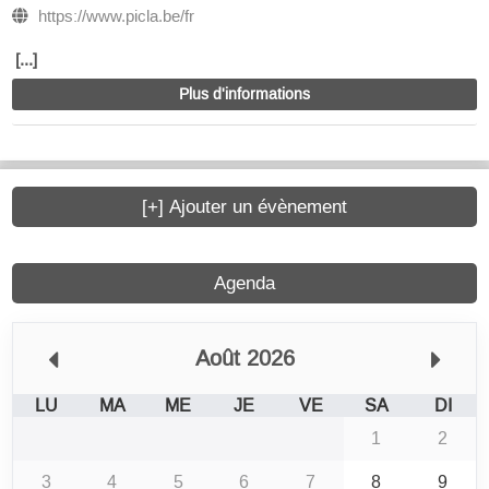
https://www.picla.be/fr
[...]
Plus d'informations
[+] Ajouter un évènement
Agenda
Août 2026
LU
MA
ME
JE
VE
SA
DI
1
2
3
4
5
6
7
8
9