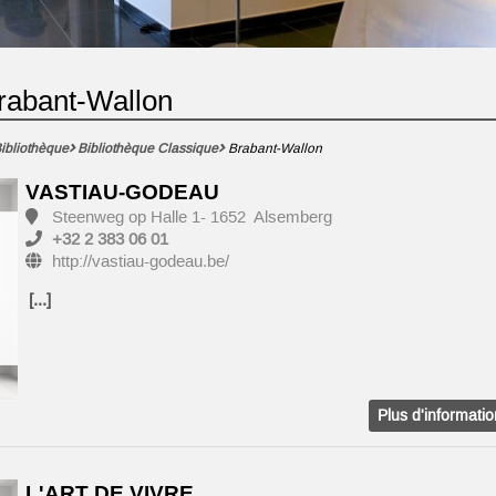
Brabant-Wallon
ibliothèque
Bibliothèque Classique
Brabant-Wallon
VASTIAU-GODEAU
Steenweg op Halle 1- 1652 Alsemberg
+32 2 383 06 01
http://vastiau-godeau.be/
[...]
Plus d'informati
L'ART DE VIVRE