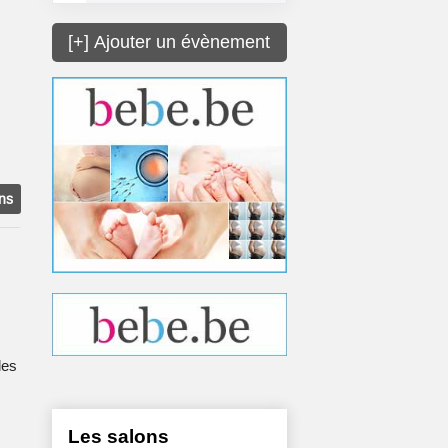
[+] Ajouter un évènement
ons
les
Les salons