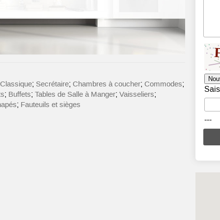
Nou
;
;
;
;
 Classique
Secrétaire
Chambres à coucher
Commodes
Sais
;
;
;
;
ts
Buffets
Tables de Salle à Manger
Vaisseliers
;
napés
Fauteuils et sièges
---