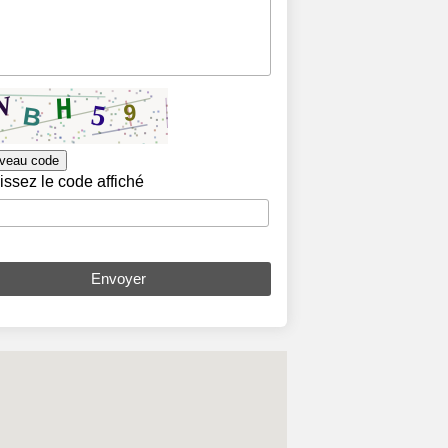
veau code
issez le code affiché
Envoyer