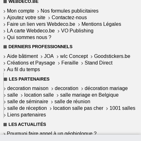
WEBDECO.BE
Mon compte
Nos formules publicitaires
Ajoutez votre site
Contactez-nous
Faire un lien vers Webdeco.be
Mentions Légales
LA carte Webdeco.be
VO Publishing
Qui sommes nous ?
DERNIERS PROFESSIONNELS
Aide bâtiment
JOA
wlc Concept
Goodstickers.be
Créations et Paysage
Feraille
Stand Direct
Au fil du temps
LES PARTENAIRES
decoration maison
decoration
décoration mariage
salle
location salle
salle mariage en Belgique
salle de séminaire
salle de réunion
salle de réception
location salle pas cher
1001 salles
Liens partenaires
LES ACTUALITÉS
Pourquoi faire appel à un géobiologue ?
Commet garantir une installation solaire à haut