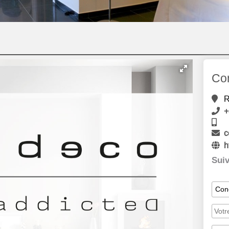
Co
R
+
c
h
Suiv