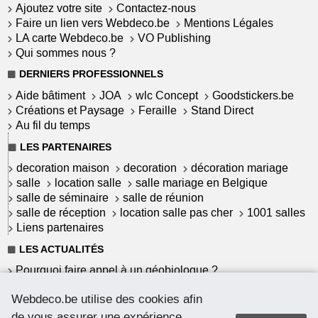
Ajoutez votre site
Contactez-nous
Faire un lien vers Webdeco.be
Mentions Légales
LA carte Webdeco.be
VO Publishing
Qui sommes nous ?
DERNIERS PROFESSIONNELS
Aide bâtiment
JOA
wlc Concept
Goodstickers.be
Créations et Paysage
Feraille
Stand Direct
Au fil du temps
LES PARTENAIRES
decoration maison
decoration
décoration mariage
salle
location salle
salle mariage en Belgique
salle de séminaire
salle de réunion
salle de réception
location salle pas cher
1001 salles
Liens partenaires
LES ACTUALITÉS
Pourquoi faire appel à un géobiologue ?
Commet garantir une installation solaire à haut
Webdeco.be utilise des cookies afin
rendement ?
Le Mortex : un revêtement belge
de vous assurer une expérience