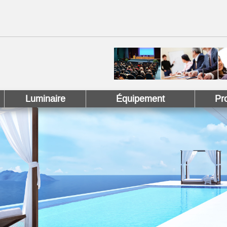
 !
 Pinterest !
Luminaire
Équipement
Pr