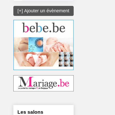
[+] Ajouter un évènement
Les salons