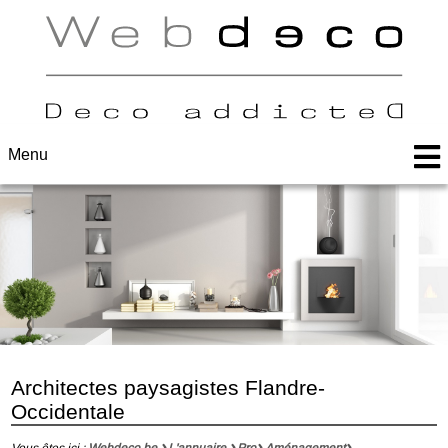
Menu
Architectes paysagistes Flandre-
Occidentale
Vous êtes ici :
Webdeco.be
L'annuaire
Pro
Aménagement