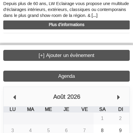
Depuis plus de 60 ans, LW Eclairage vous propose une multitude
d'éclairages intérieurs, extérieurs, classiques ou contemporains
dans le plus grand show-room de la région. &
[...]
Plus d'informations
[+] Ajouter un évènement
Agenda
Août 2026
LU
MA
ME
JE
VE
SA
DI
1
2
3
4
5
6
7
8
9