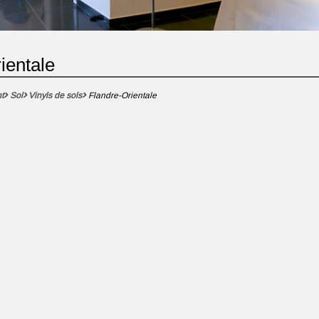
ientale
t
Sol
Vinyls de sols
Flandre-Orientale