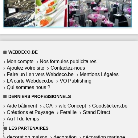
WEBDECO.BE
Mon compte
Nos formules publicitaires
Ajoutez votre site
Contactez-nous
Faire un lien vers Webdeco.be
Mentions Légales
LA carte Webdeco.be
VO Publishing
Qui sommes nous ?
DERNIERS PROFESSIONNELS
Aide bâtiment
JOA
wlc Concept
Goodstickers.be
Créations et Paysage
Feraille
Stand Direct
Au fil du temps
LES PARTENAIRES
decoration maison
decoration
décoration mariage