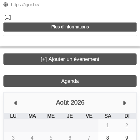
https://igor.be/
[...]
Plus d'informations
[+] Ajouter un évènement
Agenda
Août 2026
LU
MA
ME
JE
VE
SA
DI
1
2
3
4
5
6
7
8
9