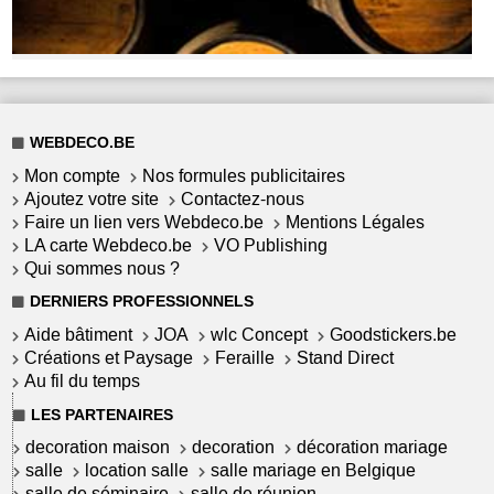
WEBDECO.BE
Mon compte
Nos formules publicitaires
Ajoutez votre site
Contactez-nous
Faire un lien vers Webdeco.be
Mentions Légales
LA carte Webdeco.be
VO Publishing
Qui sommes nous ?
DERNIERS PROFESSIONNELS
Aide bâtiment
JOA
wlc Concept
Goodstickers.be
Créations et Paysage
Feraille
Stand Direct
Au fil du temps
LES PARTENAIRES
decoration maison
decoration
décoration mariage
salle
location salle
salle mariage en Belgique
salle de séminaire
salle de réunion