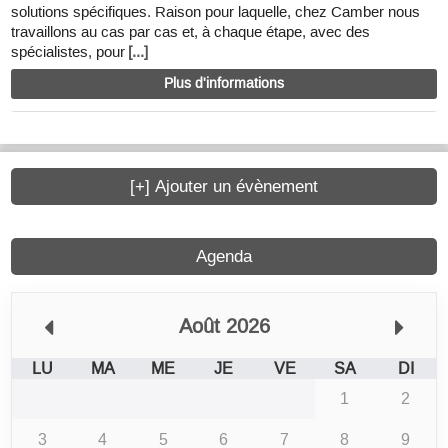
solutions spécifiques. Raison pour laquelle, chez Camber nous
travaillons au cas par cas et, à chaque étape, avec des
spécialistes, pour
[...]
Plus d'informations
[+] Ajouter un évènement
Agenda
Août 2026
LU
MA
ME
JE
VE
SA
DI
1
2
3
4
5
6
7
8
9