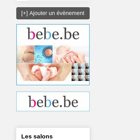
[+] Ajouter un évènement
Les salons