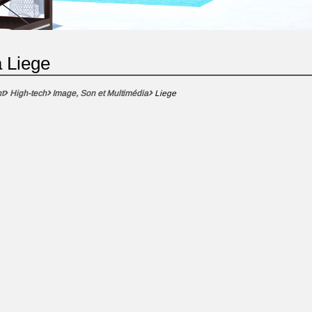
a Liege
t
High-tech
Image, Son et Multimédia
Liege