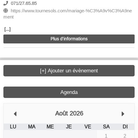
071/27.65.85
https://www.tournesols.com/mariage-%C3%A9v%C3%A9ne
ment
[...]
Plus d'informations
[+] Ajouter un évènement
Agenda
Août 2026
LU
MA
ME
JE
VE
SA
DI
1
2