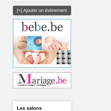
[+] Ajouter un évènement
Les salons