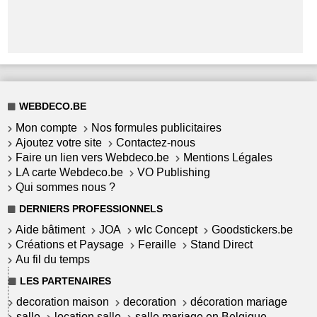
WEBDECO.BE
Mon compte
Nos formules publicitaires
Ajoutez votre site
Contactez-nous
Faire un lien vers Webdeco.be
Mentions Légales
LA carte Webdeco.be
VO Publishing
Qui sommes nous ?
DERNIERS PROFESSIONNELS
Aide bâtiment
JOA
wlc Concept
Goodstickers.be
Créations et Paysage
Feraille
Stand Direct
Au fil du temps
LES PARTENAIRES
decoration maison
decoration
décoration mariage
salle
location salle
salle mariage en Belgique