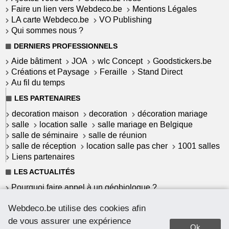
Faire un lien vers Webdeco.be
Mentions Légales
LA carte Webdeco.be
VO Publishing
Qui sommes nous ?
DERNIERS PROFESSIONNELS
Aide bâtiment
JOA
wlc Concept
Goodstickers.be
Créations et Paysage
Feraille
Stand Direct
Au fil du temps
LES PARTENAIRES
decoration maison
decoration
décoration mariage
salle
location salle
salle mariage en Belgique
salle de séminaire
salle de réunion
salle de réception
location salle pas cher
1001 salles
Liens partenaires
LES ACTUALITÉS
Pourquoi faire appel à un géobiologue ?
Commet garantir une installation solaire à haut
Webdeco.be utilise des cookies afin
rendement ?
Le Mortex : un revêtement belge
de vous assurer une expérience
Ok