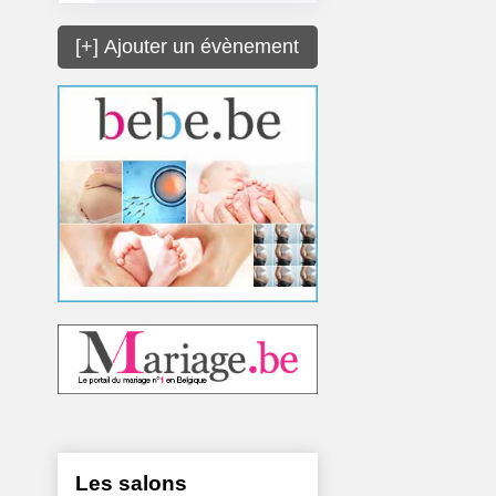
[+] Ajouter un évènement
Les salons