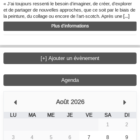
« J’ai toujours ressenti le besoin d’imaginer, de créer, d’explorer
et de partager de nouvelles approches, que ce soit par le biais de
la peinture, du collage ou encore de l’art-scotch. Après une
[...]
Plus d'informations
[+] Ajouter un évènement
Agenda
Août 2026
LU
MA
ME
JE
VE
SA
DI
1
2
3
4
5
6
7
8
9