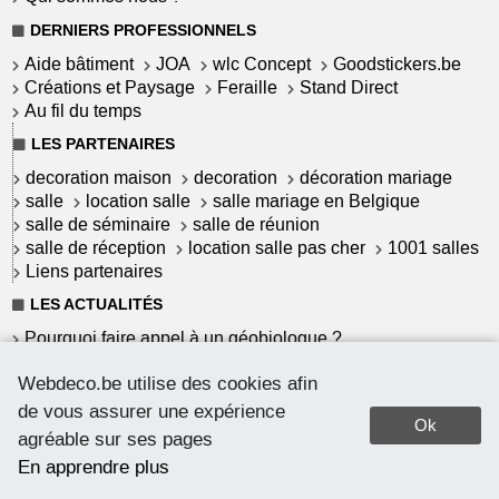
DERNIERS PROFESSIONNELS
Aide bâtiment
JOA
wlc Concept
Goodstickers.be
Créations et Paysage
Feraille
Stand Direct
Au fil du temps
LES PARTENAIRES
decoration maison
decoration
décoration mariage
salle
location salle
salle mariage en Belgique
salle de séminaire
salle de réunion
salle de réception
location salle pas cher
1001 salles
Liens partenaires
LES ACTUALITÉS
Pourquoi faire appel à un géobiologue ?
Commet garantir une installation solaire à haut
Webdeco.be utilise des cookies afin
rendement ?
Le Mortex : un revêtement belge
de vous assurer une expérience
Ok
Pourquoi choisir du parquet massif ?
agréable sur ses pages
Comment teinter votre parquet ?
En apprendre plus
Quel parquet pour quelle pièce ?