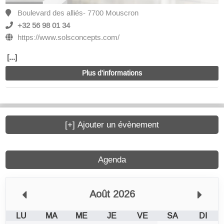
Boulevard des alliés- 7700 Mouscron
+32 56 98 01 34
https://www.solsconcepts.com/
[...]
Plus d'informations
[+] Ajouter un évènement
Agenda
Août 2026
LU
MA
ME
JE
VE
SA
DI