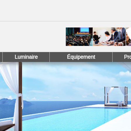
 !
 Pinterest !
Luminaire
Équipement
Pr