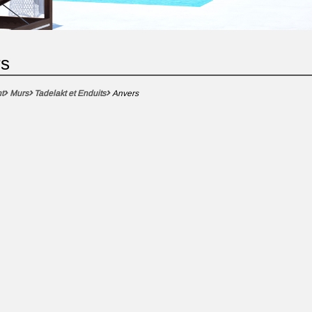
rs
t
Murs
Tadelakt et Enduits
Anvers