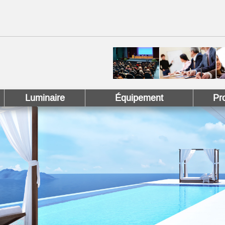
 !
 Pinterest !
Luminaire
Équipement
Pr