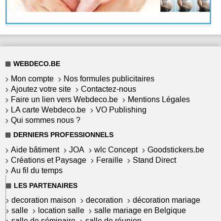
WEBDECO.BE
Mon compte
Nos formules publicitaires
Ajoutez votre site
Contactez-nous
Faire un lien vers Webdeco.be
Mentions Légales
LA carte Webdeco.be
VO Publishing
Qui sommes nous ?
DERNIERS PROFESSIONNELS
Aide bâtiment
JOA
wlc Concept
Goodstickers.be
Créations et Paysage
Feraille
Stand Direct
Au fil du temps
LES PARTENAIRES
decoration maison
decoration
décoration mariage
salle
location salle
salle mariage en Belgique
salle de séminaire
salle de réunion